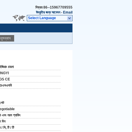
বিক্রয়
86--15967709555
উদ্ধৃতির জন্য আবেদন
-
Email
Select Language
নুসন্ধান
জিয়াং চায়না
INGYI
GS CE
ইচএসএলবি
সেট
egotiable
ঠ এবং নরম প্যাকিং
 দিন
 / সি, টি / টি