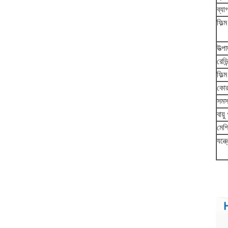
ব্যাগ
ফিল্
উত্প
রেভি
ফিল্
কোর
সমস্
বায়ু
মেশ
যন্ত্