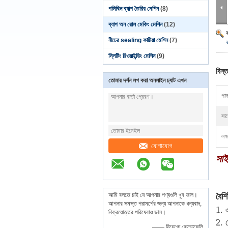
পলিথিন ব্যাগ তৈরির মেশিন
(8)
ব্যাগ অন রোল মেকিং মেশিন
(12)
নীচের sealing কাটিয়া মেশিন
(7)
স্লিটিং রিওয়াইন্ডিং মেশিন
(9)
বিস্ত
তোমার দর্শন লগ করা অনলাইন চ্যাট এখন
পাদ
সার
লক্
যোগাযোগ
সাই
আমি বলতে চাই যে আপনার পণ্যগুলি খুব ভাল।
বৈশিষ
আপনার সমস্ত পরামর্শের জন্য আপনাকে ধন্যবাদ,
1. 
বিক্রয়োত্তর পরিষেবাও ভাল।
2. 
—— দিয়েগো রোডোফেলি