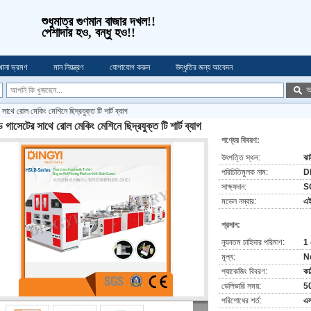
শুধুমাত্র গুণমান বাজার দখল!!
পেশাদার হও, বন্ধু হও!!
খানা ভ্রমণ
মান নিয়ন্ত্রণ
যোগাযোগ করুন
উদ্ধৃতির জন্য আবেদন
অ
সাথে রোল মেকিং মেশিনে ছিদ্রযুক্ত টি শার্ট ব্যাগ
 গাসেটের সাথে রোল মেকিং মেশিনে ছিদ্রযুক্ত টি শার্ট ব্যাগ
পণ্যের বিবরণ:
উৎপত্তি স্থল:
ঝাই
পরিচিতিমুলক নাম:
D
সাক্ষ্যদান:
S
মডেল নম্বার:
এ
প্রদান:
ন্যূনতম চাহিদার পরিমাণ:
1 
মূল্য:
N
প্যাকেজিং বিবরণ:
কা
ডেলিভারি সময়:
50
পরিশোধের শর্ত:
এল