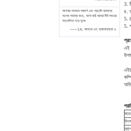
3. ট
৪. দ
আপনার সবসময় পরামর্শ এবং প্রচেষ্টা আমাদের
অনেক সাহায্য করে,. আশা করি আমরা দীর্ঘ সময়ের
5. 8
সহযোগিতা গড়ে তুলব
5. শ
—— Lic. আলডো এল. ক্যাভাল্লারো এ.
প্রয
এই ম
উপা
এইচএ
কম্প
অবি
পরা
মডে
উৎপ
ব্যা