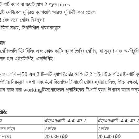
ি-শার্ট ব্যাগ বা ফ্ল্যাটব্যাগ 2 পছন্দ oices
ুটি ফটোকেল মুদ্রিত ব্যাগগুলি আরও সুনির্দিষ্ট করে তোলে
 সেট সরো মোটর নিয়ন্ত্রণ
ক্তি সঞ্চয়, স্থিতিশীল পারফরম্যান্স
়োগ
েশিনগুলি হিট সিলিং এবং কোল্ড কাটিং ব্যাগ তৈরির মেশিন, যা মুদ্রণ এবং অ-প্রিন্ট
দান হ'ল এইচডিপিই, এলডিপিই।
সএলবি -450 এক্স 2 টি-শার্ট ব্যাগ তৈরির মেশিনটি 2 লাইন উচ্চ গতির টি-শার্ট ব্
িউটার নিয়ন্ত্রণ নকশা এবং 4.4 কিলোওয়াট সার্ভো মোটর দ্বারা চালিত, উচ্চ দক্ষ
রাম কাজ করা workingডিসপোজেবল প্লাস্টিকের টি-শার্ট ব্যাগ উত্পাদন করার জন
মিতি:
ল
এইচএসএলবি -450 এক্স 2
এইচএসএলবি -450 এক্স 2 
াদন লাইন
2 লাইন
2 লাইন
গ প্রস্থ
200-360 মিমি
200-400 মিমি