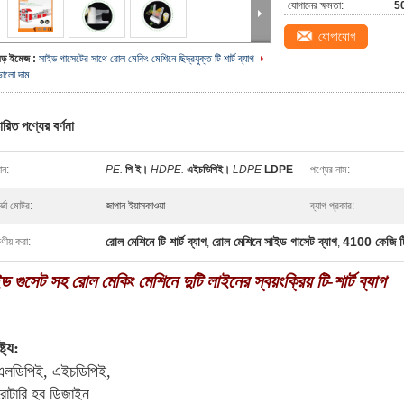
যোগানের ক্ষমতা:
50
যোগাযোগ
বড় ইমেজ :
সাইড গাসেটের সাথে রোল মেকিং মেশিনে ছিদ্রযুক্ত টি শার্ট ব্যাগ
ভালো দাম
ারিত পণ্যের বর্ণনা
ান:
PE.
পি ই।
HDPE.
এইচডিপিই।
LDPE
LDPE
পণ্যের নাম:
্ভো মোটর:
জাপান ইয়াসকাওয়া
ব্যাগ প্রকার:
রোল মেশিনে টি শার্ট ব্যাগ
রোল মেশিনে সাইড গাসেট ব্যাগ
4100 কেজি টি 
ষণীয় করা:
,
,
ড গুসেট সহ রোল মেকিং মেশিনে দুটি লাইনের স্বয়ংক্রিয় টি-শার্ট ব্যাগ
্ট্য:
এলডিপিই, এইচডিপিই,
রোটারি হব ডিজাইন