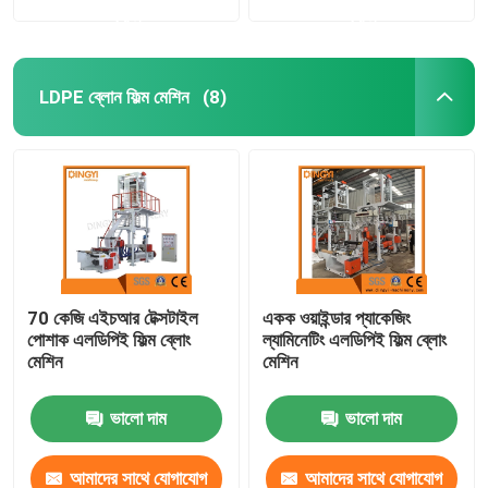
করুন
করুন
LDPE ব্লোন ফিল্ম মেশিন
(8)
70 কেজি এইচআর টেক্সটাইল
একক ওয়াইন্ডার প্যাকেজিং
পোশাক এলডিপিই ফিল্ম ব্লোং
ল্যামিনেটিং এলডিপিই ফিল্ম ব্লোং
মেশিন
মেশিন
ভালো দাম
ভালো দাম
আমাদের সাথে যোগাযোগ
আমাদের সাথে যোগাযোগ