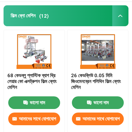
ফিল্ম ব্লো মেশিন
(12)
68 কেডব্লু প্লাস্টিক ব্যাগ থ্রি
26 কেডব্লিউ 0.05 মিমি
লেয়ার কো এক্সট্রুশন ফিল্ম ব্লোং
জিওমেনব্রেন পলিথিন ফিল্ম ব্লোং
মেশিন
মেশিন
ভালো দাম
ভালো দাম
আমাদের সাথে যোগাযোগ
আমাদের সাথে যোগাযোগ
করুন
করুন