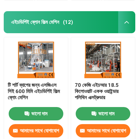
এইচডিপিই ব্লোন ফিল্ম মেশিন
(12)
টি শার্ট ব্যাগের জন্য এসজিএস
70 কেজি এইচআর 18.5
সিই 600 মিমি এইচডিপিই ফিল্ম
কিলোওয়াট একক ওয়াইন্ডার
ব্লোং মেশিন
পলিথিন এক্সট্রুডার
ভালো দাম
ভালো দাম
আমাদের সাথে যোগাযোগ
আমাদের সাথে যোগাযোগ