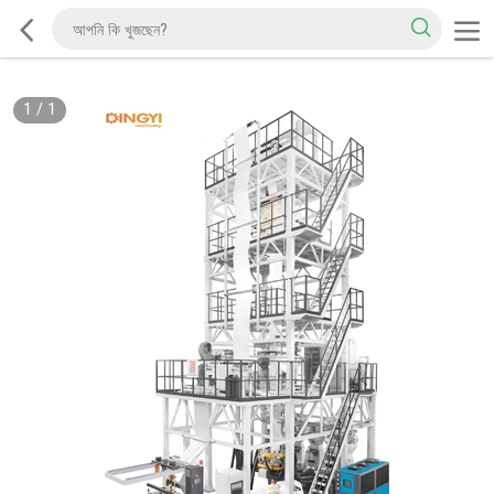
1
/
1