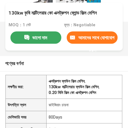
130kw কৃষি মাল্টিলেয়ার কো এক্সট্রুশন ব্লোন্ড ফিল্ম মেশিন
MOQ：1 সেট
মূল্য：Negotiable
ভালো দাম
আমাদের সাথে যোগাযোগ
করুন
পণ্যের বর্ণনা
এক্সট্রুশন ব্লাউন ফিল্ম মেশিন
,
লক্ষণীয় করা:
130kw মাল্টিলেয়ার ব্লাউন ফিল্ম মেশিন
,
0.20 মিমি ফিল্ম কো এক্সট্রুশন মেশিন
উৎপত্তি স্থল
ঝাইজিয়াং চায়না
ডেলিভারি সময়
80Days