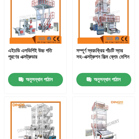
এইচডি এলডিপিই উচ্চ গতি
সম্পূর্ণ স্বয়ংক্রিয় পাঁচটি স্তর
পূরণের এক্সট্রুডার
সহ-এক্সট্রুশন ফিল্ম ব্লোং মেশিন
অনুসন্ধান পাঠান
অনুসন্ধান পাঠান
বাড়ি
আমাদের সম্পর্কে
পরিচিতি