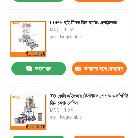
করুন
LDPE হাই স্পিড ফিল্ম ব্লাউং এক্সট্রুডার
MOQ：1 সেট
মূল্য：Negotiable
ভালো দাম
আমাদের সাথে যোগাযোগ
করুন
70 কেজি এইচআর টেক্সটাইল পোশাক এলডিপিই
ফিল্ম ব্লোং মেশিন
MOQ：1 সেট
মূল্য：Negotiable