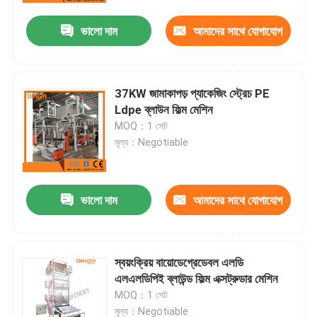
ভালো দাম
আমাদের সাথে যোগাযোগ
করুন
37KW জামাকাপড় প্যাকেজিং স্ট্রেচ PE
Ldpe ব্লাউন ফিল্ম মেশিন
MOQ：1 সেট
মূল্য：Negotiable
ভালো দাম
আমাদের সাথে যোগাযোগ
বাড়ি
করুন
স্বয়ংক্রিয় বায়োডেগ্রেডেবল এলডি
আমাদের সম্পর্কে
এলএলডিপিই ব্লাউন্ড ফিল্ম এক্সট্রুডার মেশিন
MOQ：1 সেট
পরিচিতি
মূল্য：Negotiable