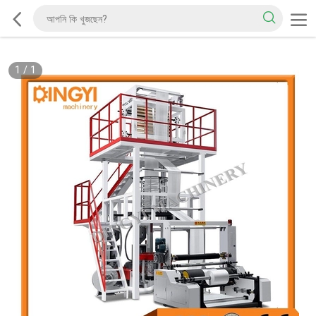
1
/
1