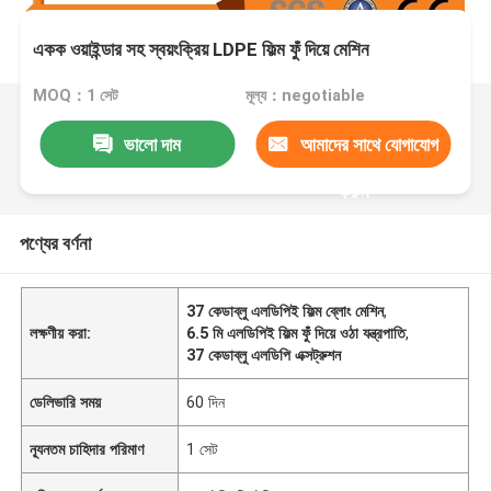
একক ওয়াইন্ডার সহ স্বয়ংক্রিয় LDPE ফিল্ম ফুঁ দিয়ে মেশিন
MOQ：1 সেট
মূল্য：negotiable
ভালো দাম
আমাদের সাথে যোগাযোগ
করুন
পণ্যের বর্ণনা
37 কেডাব্লু এলডিপিই ফিল্ম ব্লোং মেশিন
,
লক্ষণীয় করা:
6.5 মি এলডিপিই ফিল্ম ফুঁ দিয়ে ওঠা যন্ত্রপাতি
,
37 কেডাব্লু এলডিপি এক্সট্রুশন
ডেলিভারি সময়
60 দিন
ন্যূনতম চাহিদার পরিমাণ
1 সেট