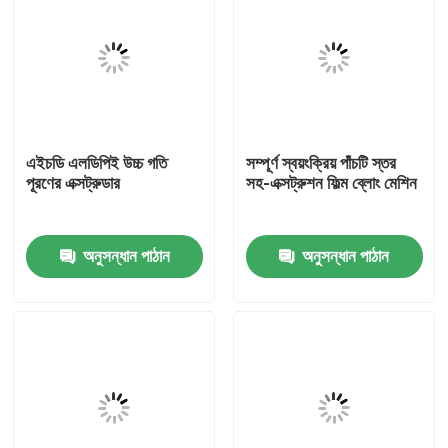
এইচডি এলডিপিই উচ্চ গতি
সম্পূর্ণ স্বয়ংক্রিয় পাঁচটি স্তর
পূরণের এক্সট্রুডার
সহ-এক্সট্রুশন ফিল্ম ব্লোং মেশিন
অনুসন্ধান পাঠান
অনুসন্ধান পাঠান
বাড়ি
পণ্য
আমাদের সম্পর্কে