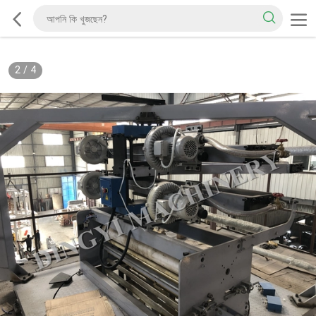
2
/
4