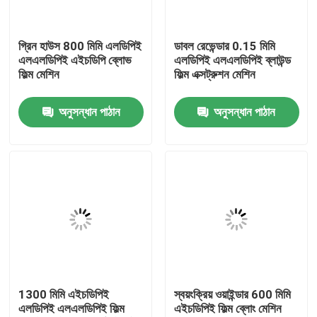
কারখানা ভ্রমণ
গ্রিন হাউস 800 মিমি এলডিপিই
ডাবল রেভেন্ডার 0.15 মিমি
এলএলডিপিই এইচডিপি ব্লোভ
এলডিপিই এলএলডিপিই ব্লাউন্ড
ফিল্ম মেশিন
ফিল্ম এক্সট্রুশন মেশিন
মান নিয়ন্ত্রণ
অনুসন্ধান পাঠান
অনুসন্ধান পাঠান
যোগাযোগ করুন
উদ্ধৃতির জন্য আবেদন
ফিল্ম ব্লো মেশিন
এইচডিপিই ব্লোন ফিল্ম মেশিন
1300 মিমি এইচডিপিই
স্বয়ংক্রিয় ওয়াইন্ডার 600 মিমি
এলডিপিই এলএলডিপিই ফিল্ম
এইচডিপিই ফিল্ম ব্লোং মেশিন
LDPE ব্লোন ফিল্ম মেশিন