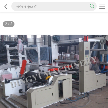
2
/
3