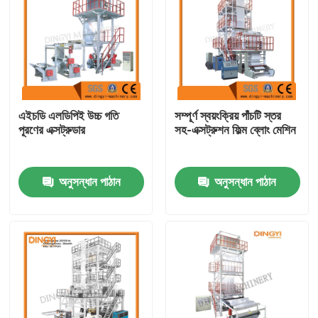
এইচডি এলডিপিই উচ্চ গতি
সম্পূর্ণ স্বয়ংক্রিয় পাঁচটি স্তর
পূরণের এক্সট্রুডার
সহ-এক্সট্রুশন ফিল্ম ব্লোং মেশিন
অনুসন্ধান পাঠান
অনুসন্ধান পাঠান
বাড়ি
পণ্য
আমাদের সম্পর্কে