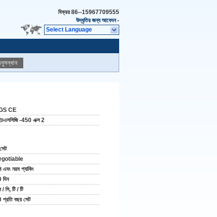
বিক্রয়
86--15967709555
উদ্ধৃতির জন্য আবেদন
-
Select Language
নুসন্ধান
GS CE
চএসসিজি -450 এক্স 2
সেট
egotiable
ঠ এবং নরম প্যাকিং
 দিন
 / সি, টি / টি
 প্রতি বছর সেট