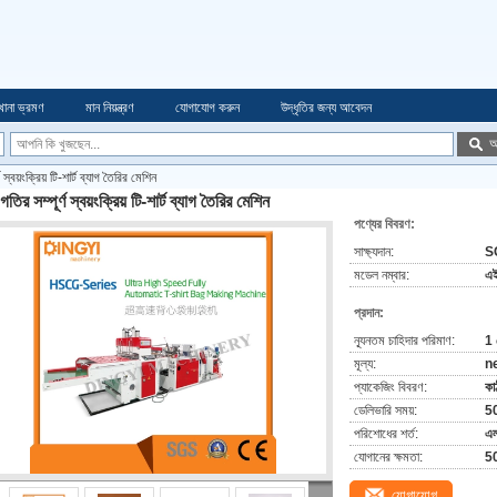
খানা ভ্রমণ
মান নিয়ন্ত্রণ
যোগাযোগ করুন
উদ্ধৃতির জন্য আবেদন
অ
ণ স্বয়ংক্রিয় টি-শার্ট ব্যাগ তৈরির মেশিন
গতির সম্পূর্ণ স্বয়ংক্রিয় টি-শার্ট ব্যাগ তৈরির মেশিন
পণ্যের বিবরণ:
সাক্ষ্যদান:
S
মডেল নম্বার:
এই
প্রদান:
ন্যূনতম চাহিদার পরিমাণ:
1 
মূল্য:
n
প্যাকেজিং বিবরণ:
কা
ডেলিভারি সময়:
50
পরিশোধের শর্ত:
এল
যোগানের ক্ষমতা:
50
যোগাযোগ