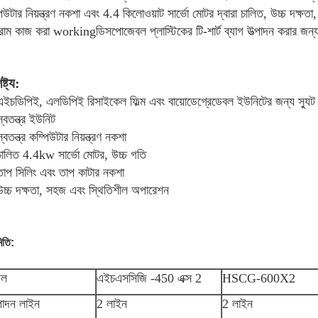
িউটার নিয়ন্ত্রণ নকশা এবং 4.4 কিলোওয়াট সার্ভো মোটর দ্বারা চালিত, উচ্চ দক্ষ
রাম কাজ করা workingডিসপোজেবল প্লাস্টিকের টি-শার্ট ব্যাগ উত্পাদন করার জন
ষ্ট্য:
এইচডিপিই, এলডিপিই রিসাইকেল ফিল্ম এবং বায়োডেগ্রেডেবল ইউনিটের জন্য স্যুট
্বতন্ত্র ইউনিট
্বতন্ত্র কম্পিউটার নিয়ন্ত্রণ নকশা
চালিত 4.4kw সার্ভো মোটর, উচ্চ গতি
তাপ সিলিং এবং তাপ কাটার নকশা
উচ্চ দক্ষতা, সহজ এবং স্থিতিশীল অপারেশন
িতি:
েল
এইচএসসিজি -450 এক্স 2
HSCG-600X2
াদন লাইন
2 লাইন
2 লাইন