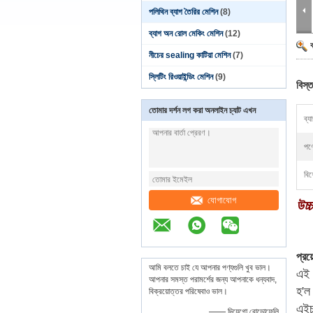
পলিথিন ব্যাগ তৈরির মেশিন
(8)
ব্যাগ অন রোল মেকিং মেশিন
(12)
নীচের sealing কাটিয়া মেশিন
(7)
স্লিটিং রিওয়াইন্ডিং মেশিন
(9)
বিস্ত
তোমার দর্শন লগ করা অনলাইন চ্যাট এখন
ব্য
পণ্
বিশ
যোগাযোগ
উচ্চ
প্রয
আমি বলতে চাই যে আপনার পণ্যগুলি খুব ভাল।
এই ম
আপনার সমস্ত পরামর্শের জন্য আপনাকে ধন্যবাদ,
হ'ল
বিক্রয়োত্তর পরিষেবাও ভাল।
এইচএ
—— দিয়েগো রোডোফেলি