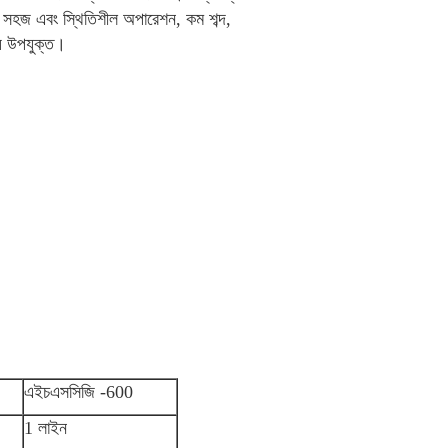
তা, সহজ এবং স্থিতিশীল অপারেশন, কম শব্দ,
্য উপযুক্ত।
এইচএসসিজি -600
1 লাইন