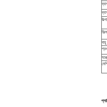
ব্যা
ব্যা
উত্
ফিল্
বায়
প্র
যন্
মে
প্লা