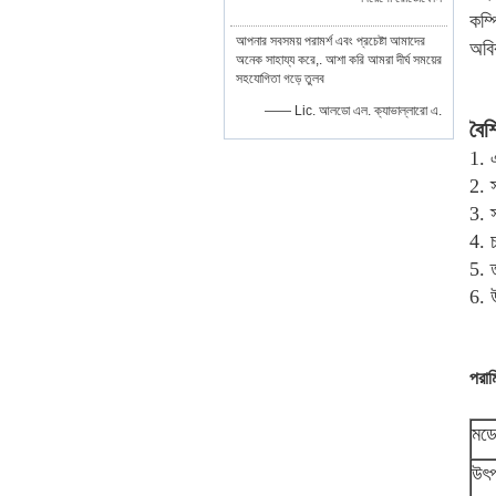
কম্প
আপনার সবসময় পরামর্শ এবং প্রচেষ্টা আমাদের
অবি
অনেক সাহায্য করে,. আশা করি আমরা দীর্ঘ সময়ের
সহযোগিতা গড়ে তুলব
—— Lic. আলডো এল. ক্যাভাল্লারো এ.
বৈশি
1. 
2. স
3. স
4. 
5. 
6. 
পরাম
মড
উৎপ