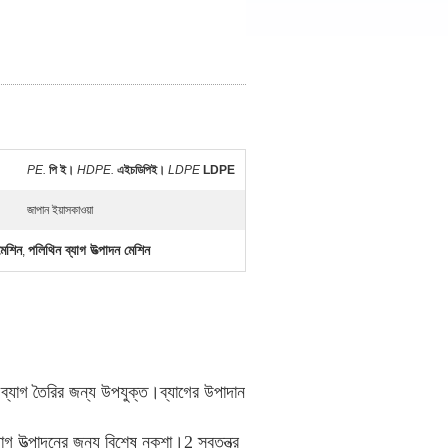
PE.
পি ই।
HDPE.
এইচডিপিই।
LDPE
LDPE
জাপান ইয়াসকাওয়া
মেশিন
পলিথিন ব্যাগ উত্পাদন মেশিন
,
টিং ব্যাগ তৈরির জন্য উপযুক্ত।ব্যাগের উপাদান
যাগ উত্পাদনের জন্য বিশেষ নকশা।2 স্বতন্ত্র