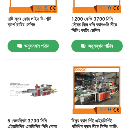
কারখানা ভ্রমণ
দুটি স্তর ফোর লাইন টি-শার্ট
1200 কেজি 3700 মিমি
ব্যাগ তৈরির মেশিন
স্ট্রেচ ফিল্ম থলি ব্যাগগুলি নীচে
সিলিং কাটিং মেশিন
মান নিয়ন্ত্রণ
অনুসন্ধান পাঠান
অনুসন্ধান পাঠান
যোগাযোগ করুন
উদ্ধৃতির জন্য আবেদন
ফিল্ম ব্লো মেশিন
এইচডিপিই ব্লোন ফিল্ম মেশিন
5 কেডব্লিউ 3700 মিমি
টিস্যু ব্যাগ পিই এইচডিপিই
এইচডিপিই এলডিপিই পিপি বোনা
পলিথিন ব্যাগ নীচে সিলিং কাটিং
LDPE ব্লোন ফিল্ম মেশিন