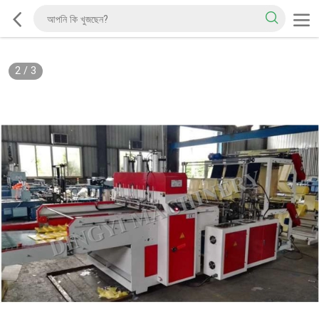
2
/
3