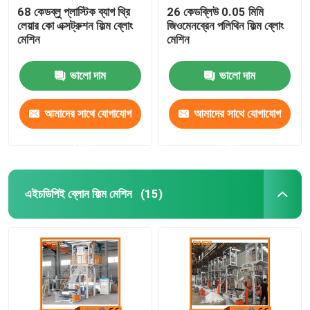
68 কেডব্লু প্লাস্টিক ব্যাগ থ্রি
26 কেডব্লিউ 0.05 মিমি
লেয়ার কো এক্সট্রুশন ফিল্ম ব্লোং
জিওমেনব্রেন পলিথিন ফিল্ম ব্লোং
মেশিন
মেশিন
ভালো দাম
ভালো দাম
আমাদের সাথে যোগাযোগ
আমাদের সাথে যোগাযোগ
করুন
করুন
এইচডিপিই ব্লোন ফিল্ম মেশিন
(15)