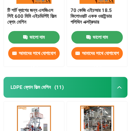
টি শার্ট ব্যাগের জন্য এসজিএস
70 কেজি এইচআর 18.5
সিই 600 মিমি এইচডিপিই ফিল্ম
কিলোওয়াট একক ওয়াইন্ডার
ব্লোং মেশিন
পলিথিন এক্সট্রুডার
ভালো দাম
ভালো দাম
আমাদের সাথে যোগাযোগ
আমাদের সাথে যোগাযোগ
করুন
করুন
LDPE ব্লোন ফিল্ম মেশিন
(11)