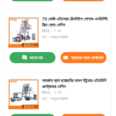
করুন
70 কেজি এইচআর টেক্সটাইল পোশাক এলডিপিই
ফিল্ম ব্লোং মেশিন
MOQ：1 সেট
মূল্য：negotiable
ভালো দাম
আমাদের সাথে যোগাযোগ
করুন
আবর্জনা ব্যাগ ছায়াছবির ডাবল উইন্ডার এইচডিপি
এক্সট্রুডার মেশিন
MOQ：1 সেট
মূল্য：negotiable