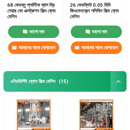
68 কেডব্লু প্লাস্টিক ব্যাগ থ্রি
26 কেডব্লিউ 0.05 মিমি
লেয়ার কো এক্সট্রুশন ফিল্ম ব্লোং
জিওমেনব্রেন পলিথিন ফিল্ম ব্লোং
মেশিন
মেশিন
ভালো দাম
ভালো দাম
আমাদের সাথে যোগাযোগ
আমাদের সাথে যোগাযোগ
করুন
করুন
এইচডিপিই ব্লোন ফিল্ম মেশিন
(15)