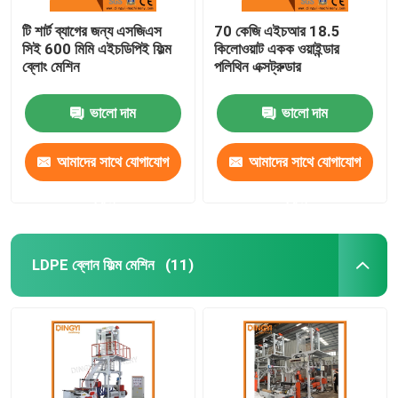
টি শার্ট ব্যাগের জন্য এসজিএস
70 কেজি এইচআর 18.5
সিই 600 মিমি এইচডিপিই ফিল্ম
কিলোওয়াট একক ওয়াইন্ডার
ব্লোং মেশিন
পলিথিন এক্সট্রুডার
ভালো দাম
ভালো দাম
আমাদের সাথে যোগাযোগ
আমাদের সাথে যোগাযোগ
করুন
করুন
LDPE ব্লোন ফিল্ম মেশিন
(11)