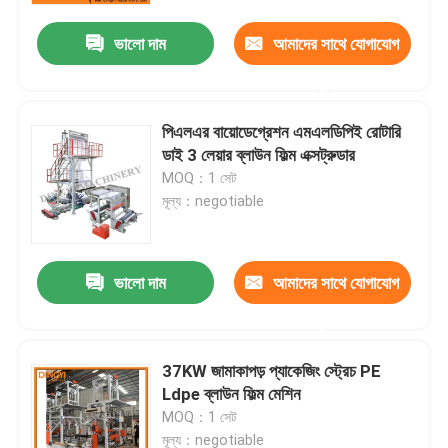
ভালো দাম
আমাদের সাথে যোগাযোগ
করুন
পিএলএর বায়োডেগ্রেশন এমএলডিপিই রোটারি
ডাই 3 লেয়ার ব্লাউন ফিল্ম এক্সট্রুডার
MOQ：1 সেট
মূল্য：negotiable
ভালো দাম
আমাদের সাথে যোগাযোগ
বাড়ি
করুন
37KW জামাকাপড় প্যাকেজিং স্ট্রেচ PE
পণ্য
Ldpe ব্লাউন ফিল্ম মেশিন
MOQ：1 সেট
আমাদের সম্পর্কে
মূল্য：negotiable