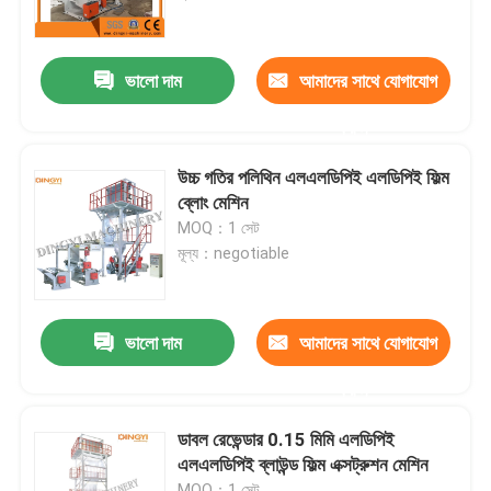
কারখানা ভ্রমণ
ভালো দাম
আমাদের সাথে যোগাযোগ
করুন
মান নিয়ন্ত্রণ
উচ্চ গতির পলিথিন এলএলডিপিই এলডিপিই ফিল্ম
যোগাযোগ করুন
ব্লোং মেশিন
MOQ：1 সেট
মূল্য：negotiable
উদ্ধৃতির জন্য আবেদন
ফিল্ম ব্লো মেশিন
ভালো দাম
আমাদের সাথে যোগাযোগ
করুন
এইচডিপিই ব্লোন ফিল্ম মেশিন
ডাবল রেভেন্ডার 0.15 মিমি এলডিপিই
এলএলডিপিই ব্লাউন্ড ফিল্ম এক্সট্রুশন মেশিন
LDPE ব্লোন ফিল্ম মেশিন
MOQ：1 সেট