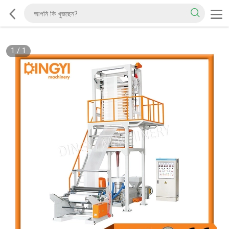
1
/
1