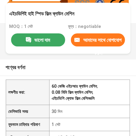
এইচডিপিই হাই স্পিড ফিল্ম ব্লাউন মেশিন
MOQ：1 সেট
মূল্য：negotiable
ভালো দাম
আমাদের সাথে যোগাযোগ
করুন
পণ্যের বর্ণনা
60 কেজি এইচআর ব্লাউন মেশিন
,
লক্ষণীয় করা:
0.08 মিমি ফিল্ম ব্লাউন মেশিন
,
এইচডিপি ব্লোভ ফিল্ম মেশিনগুলি
ডেলিভারি সময়
30 দিন
ন্যূনতম চাহিদার পরিমাণ
1 সেট