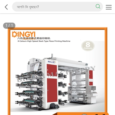
1
/
1