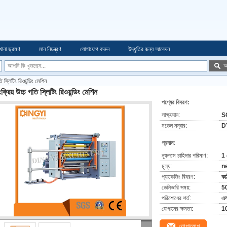
খানা ভ্রমণ
মান নিয়ন্ত্রণ
যোগাযোগ করুন
উদ্ধৃতির জন্য আবেদন
অ
তি স্লিটিং রিওয়ন্ডিং মেশিন
ংক্রিয় উচ্চ গতি স্লিটিং রিওয়ন্ডিং মেশিন
পণ্যের বিবরণ:
সাক্ষ্যদান:
S
মডেল নম্বার:
D
প্রদান:
ন্যূনতম চাহিদার পরিমাণ:
1 
মূল্য:
n
প্যাকেজিং বিবরণ:
কা
ডেলিভারি সময়:
50
পরিশোধের শর্ত:
এল
যোগানের ক্ষমতা:
10
যোগাযোগ