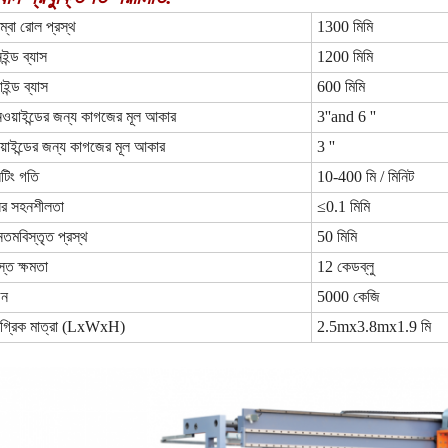
্বো রোল প্রস্থ
1300 মিমি
ন্ড ব্যাস
1200 মিমি
াইন্ড ব্যাস
600 মিমি
য়াইন্ডের জন্য কাগজের মূল আকার
3''and 6 ''
য়াইন্ডের জন্য কাগজের মূল আকার
3 ''
িটিং গতি
10-400 মি / মিনিট
ির সহনশীলতা
≤0.1 মিমি
ূনতমবিস্তৃত প্রস্থ
50 মিমি
্ত ক্ষমতা
12 কেডব্লু
ন
5000 কেজি
মগ্রিক মাত্রা (LxWxH)
2.5mx3.8mx1.9 মি