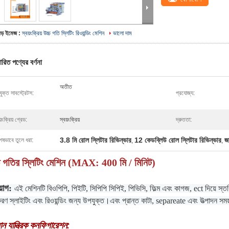
বড় ইমেজ :
স্বয়ংক্রিয় উচ্চ গতি স্লিটিং রিওয়ন্ডিং মেশিন
ভালো দাম
ারিত পণ্যের বর্ণনা
অতীত
ুক্ত সাবস্ট্রেটস:
প্রযোজ্য:
য়ংক্রিয় গ্রেড:
স্বয়ংক্রিয়
দ্রুততা:
3.8 মি রোল স্লিটার রিভিন্ভার
12 কেডব্লিউ রোল স্লিটার রিভিন্ভার
জ
েষভাবে তুলে ধরা:
,
,
চ গতির স্লিটিং মেশিন
(MAX: 400 মি / মিনিট)
য়োগ:
এই মেশিনটি বিওপিপি, পিইটি, সিপিপি সিপিই, পিভিসি, ফিল্ম এবং কাগজ, ect দিয়ে স্ত
ণ স্লাইটিং এবং রিওয়ন্ডিং জন্য উপযুক্ত।এবং প্রান্ত কাটা, separeate এবং উত্পাদন সময়
ান যান্ত্রিক কনফিগারেশন: