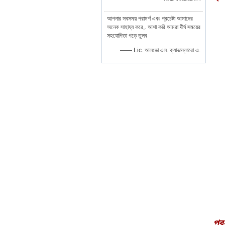
আপনার সবসময় পরামর্শ এবং প্রচেষ্টা আমাদের
অনেক সাহায্য করে,. আশা করি আমরা দীর্ঘ সময়ের
সহযোগিতা গড়ে তুলব
—— Lic. আলডো এল. ক্যাভাল্লারো এ.
প্র