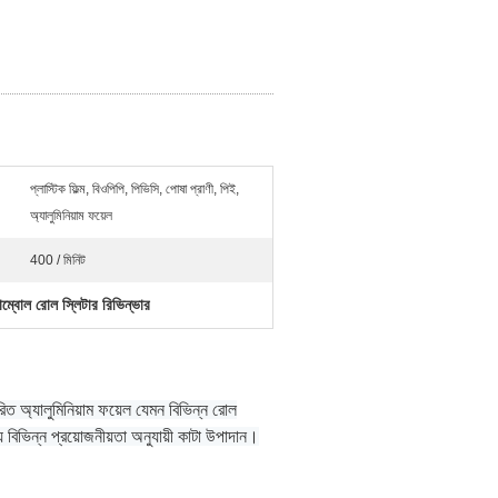
প্লাস্টিক ফিল্ম, বিওপিপি, পিভিসি, পোষা প্রাণী, পিই,
অ্যালুমিনিয়াম ফয়েল
400 / মিনিট
াম্বোল রোল স্লিটার রিভিন্ভার
রিত অ্যালুমিনিয়াম ফয়েল যেমন বিভিন্ন রোল
 বিভিন্ন প্রয়োজনীয়তা অনুযায়ী কাটা উপাদান।