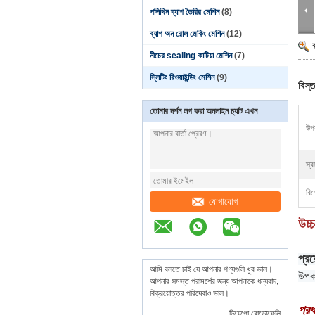
পলিথিন ব্যাগ তৈরির মেশিন
(8)
ব্যাগ অন রোল মেকিং মেশিন
(12)
নীচের sealing কাটিয়া মেশিন
(7)
স্লিটিং রিওয়াইন্ডিং মেশিন
(9)
বিস্ত
তোমার দর্শন লগ করা অনলাইন চ্যাট এখন
উপয
স্ব
বিশ
যোগাযোগ
উচ্
প্র
আমি বলতে চাই যে আপনার পণ্যগুলি খুব ভাল।
উপকর
আপনার সমস্ত পরামর্শের জন্য আপনাকে ধন্যবাদ,
বিক্রয়োত্তর পরিষেবাও ভাল।
প্রধ
—— দিয়েগো রোডোফেলি