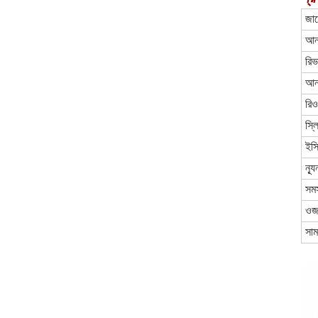
জাম
আনই
রিভ
আনও
রিও
স্ল
ইস
ন্য
সমস
ওজ
সা