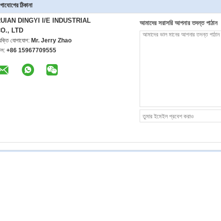
গাযোগের ঠিকানা
UIAN DINGYI I/E INDUSTRIAL
আমাদের সরাসরি আপনার তদন্ত পাঠান
O., LTD
্যক্তি যোগাযোগ:
Mr. Jerry Zhao
েল:
+86 15967709555
ক স্লিটিং রিওয়াইন্ডিং মেশিন
স্বয়ংক্রিয় উচ্চ গতি স্লিটিং রিওয়ন্ডিং মেশিন
কম্পিউটার নিয়ন্ত্রিত স্লিটি
উচ্চ গতির স্বয়ংক্রিয় স্লিটিং মেশিন
দ্রবীভূত ননউভেন পেপার স
3.8KW নন বোনা OPP সিপিপি পিইভিসি স্লিটিং রিওয়ন্ডিং মেশিন
পিপি নন বোনা ক্রাফ্ট পেপা