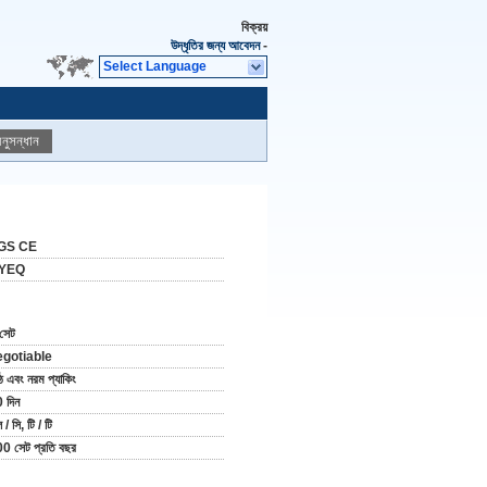
বিক্রয়
উদ্ধৃতির জন্য আবেদন
-
Select Language
নুসন্ধান
GS CE
YEQ
সেট
egotiable
ঠ এবং নরম প্যাকিং
 দিন
 / সি, টি / টি
0 সেট প্রতি বছর