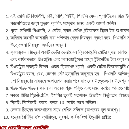
এই মেশিনটি বিওপিপি, পিই, পিপি, পিইটি, পিভিসি যেমন প্লাস্টিকের ফিল্ম ইত্য
প্রসেসিংয়ের জন্য মুদ্রণ প্যাকিং সংস্থার জন্য একটি আদর্শ মেশিন।
পুরো মেশিনটি পিএলসি, 2 মোটর, ম্যান-মেশিন ইন্টারফেস স্ক্রিন টাচ অপারেশন দ
অবিরাম অংশটি আমদানি করা পাউডার ব্রেক নিয়ন্ত্রণ গ্রহণ করে, পিএলসি স্ব
উত্তেজনা নিয়ন্ত্রণ অর্জনের জন্য।
ক্রমাঙ্কন নিয়ন্ত্রণ একটি ভেক্টর ভেরিয়েবল ফ্রিকোয়েন্সি মোটর দ্বারা চালিত 
এবং কার্যকরভাবে রিওয়াইন্ড এবং আনওয়াইন্ডের মধ্যে ইন্টারেক্টিভ টান বন্ধ 
রিওয়াইন্ড শ্যাফ্টটি বিশেষ, এয়ার ফ্রিকশন শ্যাফ্ট, একটি ভেক্টর ফ্রিকোয়েন্সি
রিওয়াইন্ড ব্যাস, বেধ, টেনশন সেট ইত্যাদির অনুসারে হয়। পিএলসি আউটপুট 
চাপ নিয়ন্ত্রণের মাধ্যমে অপারেশন করার পরে বাতাসের উত্তেজনার উদ্দেশ্য
খণ্ড খণ্ড খণ্ডন করুন যা অনেক শ্রম শক্তি এবং সময় কমিয়ে আনতে প
স্বতঃ মিটার প্রিसेटিং, ইসপির ত্রুটি সংশোধন ডিভাইস নির্ভুলতার নিশ্চয়
স্লিটিং সিস্টেমটি রেজার ব্লেড 10 সেটের সাথে সজ্জিত।
লেজার চিহ্নের অবস্থানের সাথে মেশিন সজ্জিত (কাগজের মূল অংশে)।
যন্ত্রের বৈশিষ্ট্য হ'ল স্থায়িত্ব, সুরক্ষা, কার্যকারিতা ইত্যাদি effic
ধান প্রযুক্তিগত পরামিতি: