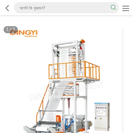
1
/
1