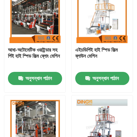
আধা-অটোমেটিক ওয়াইন্ডার সহ
এইচডিপিই হাই স্পিড ফিল্ম
পিই হাই স্পিড ফিল্ম ব্লোং মেশিন
ব্লাউন মেশিন
অনুসন্ধান পাঠান
অনুসন্ধান পাঠান
বাড়ি
পণ্য
আমাদের সম্পর্কে