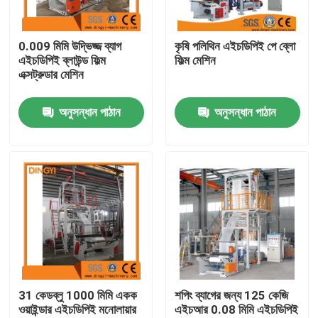
কারখানা ভ্রমণ
0.009 মিমি উদ্ভিজ্জ ব্যাগ
কৃষি পলিথিন এইচডিপিই পে ব্লো
এইচডিপিই ব্লাউন্ড ফিল্ম
ফিল্ম মেশিন
এক্সট্রুডার মেশিন
মান নিয়ন্ত্রণ
অনুসন্ধান পাঠান
অনুসন্ধান পাঠান
যোগাযোগ করুন
উদ্ধৃতির জন্য আবেদন
ফিল্ম ব্লো মেশিন
এইচডিপিই ব্লোন ফিল্ম মেশিন
31 কেডব্লু 1000 মিমি একক
শপিং ব্যাগের জন্য 125 কেজি
ওয়াইন্ডার এইচডিপিই মনোলায়ার
এইচআর 0.08 মিমি এইচডিপিই
LDPE ব্লোন ফিল্ম মেশিন