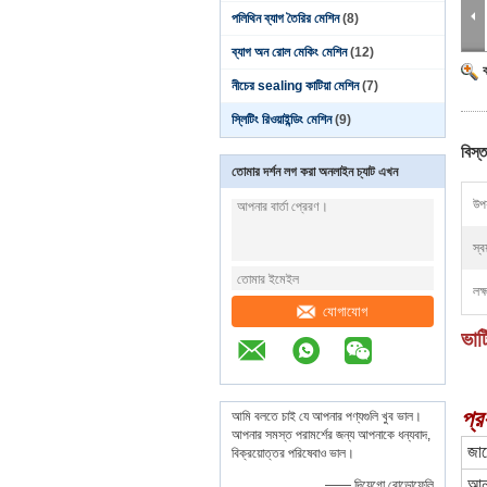
পলিথিন ব্যাগ তৈরির মেশিন
(8)
ব্যাগ অন রোল মেকিং মেশিন
(12)
নীচের sealing কাটিয়া মেশিন
(7)
স্লিটিং রিওয়াইন্ডিং মেশিন
(9)
বিস্ত
তোমার দর্শন লগ করা অনলাইন চ্যাট এখন
উপয
স্ব
লক্
যোগাযোগ
ভার
প্র
আমি বলতে চাই যে আপনার পণ্যগুলি খুব ভাল।
আপনার সমস্ত পরামর্শের জন্য আপনাকে ধন্যবাদ,
জাম
বিক্রয়োত্তর পরিষেবাও ভাল।
আনই
—— দিয়েগো রোডোফেলি