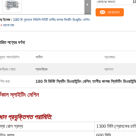
যোগানের ক্ষমতা:
10
যোগাযোগ
বড় ইমেজ :
180 মি ন্যূনতম পিভিসি পিইটি তাপীয় কাগজ স্লিটিং রিওয়ন্ডিং মেশিন
ভালো দাম
ারিত পণ্যের বর্ণনা
ুক্ত সাবস্ট্রেটস:
অতীত
প্রযোজ্য:
য়ংক্রিয় গ্রেড:
স্বয়ংক্রিয়
দ্রুততা:
180 মি মিনিট স্লিটিং রিওয়াইন্ডিং মেশিন
তাপীয় কাগজ স্লিটটিং রিওয়াইন্ড
ষণীয় করা:
,
্টিকাল স্লাইটিং মেশিন
ধান প্রযুক্তিগত পরামিতি:
্বো রোল প্রস্থ
1300 মিমি (গ্রাহকের চাহি
ন্ড ব্যাস
600 মিমি