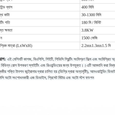
াইন্ড ব্যাস
400 মিমি
স্থ কাটা
30-1300 মিমি
িটিং গতি
180 মি / মিনিট
্ত ক্ষমতা
3.8KW
ন
1500 কেজি
মগ্রিক মাত্রা (LxWxH)
2.2mx1.3mx1.5 মি
য়োগ:
এই মেশিনটি কাগজ, বিওপিপি, পিইটি, পিভিসি প্রিন্টিং সংমিশ্রণ ফিল্ম এবং সংমিশ্রিত অ্যাল
বিভিন্ন রোল উপকরণ স্লাইটিং এবং রিওয়ন্ডিংয়ের জন্য উপযুক্ত।।এটি আমদানি করা বিখ্যাত ব্র
বকীয় শক্তি টানশন কন্ট্রোলার দ্বারা চালিত হয় (ডিগ্রি দ্বারা অন্তর্দৃষ্টি), আনওয়াইন্ডিং ড
সি অটো সংশোধনকারী এজ ডিভাইস, প্রিসেট মিটার এবং অটো স্টপ ফাংশন