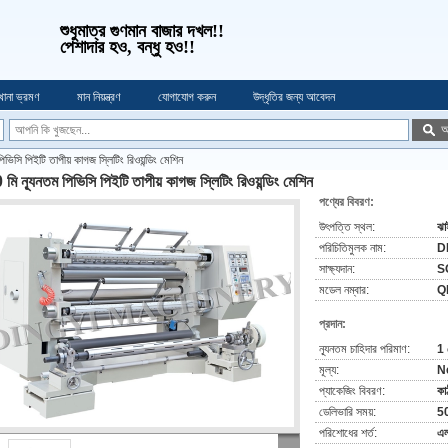
শুধুমাত্র গুণমান বাজার দখল!!
পেশাদার হও, বন্ধু হও!!
খানা ভ্রমণ
মান নিয়ন্ত্রণ
যোগাযোগ করুন
উদ্ধৃতির জন্য আবেদন
অ
ভিসি পিইটি তাপীয় কাগজ স্লিটিং রিওয়ন্ডিং মেশিন
মি ন্যূনতম পিভিসি পিইটি তাপীয় কাগজ স্লিটিং রিওয়ন্ডিং মেশিন
পণ্যের বিবরণ:
উৎপত্তি স্থল:
ঝাই
পরিচিতিমুলক নাম:
D
সাক্ষ্যদান:
S
মডেল নম্বার:
Q
প্রদান:
ন্যূনতম চাহিদার পরিমাণ:
1 
মূল্য:
N
প্যাকেজিং বিবরণ:
কা
ডেলিভারি সময়:
50
পরিশোধের শর্ত:
এল