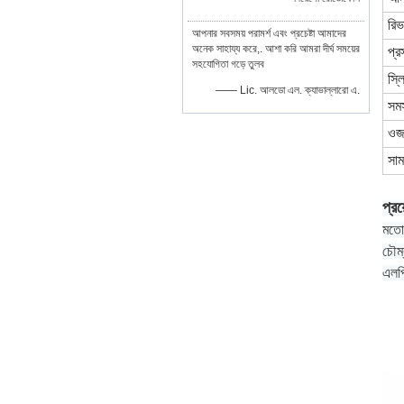
রিভ
আপনার সবসময় পরামর্শ এবং প্রচেষ্টা আমাদের
অনেক সাহায্য করে,. আশা করি আমরা দীর্ঘ সময়ের
প্র
সহযোগিতা গড়ে তুলব
স্ল
—— Lic. আলডো এল. ক্যাভাল্লারো এ.
সমস
ওজ
সা
প্র
মতো 
চৌম্
এলপি