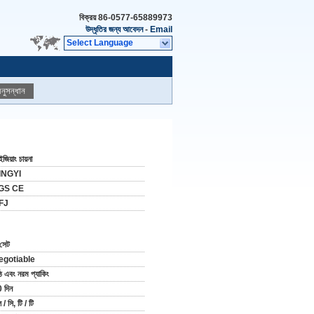
বিক্রয়
86-0577-65889973
উদ্ধৃতির জন্য আবেদন
-
Email
Select Language
নুসন্ধান
জিয়াং চায়না
INGYI
GS CE
FJ
সেট
egotiable
ঠ এবং নরম প্যাকিং
 দিন
 / সি, টি / টি